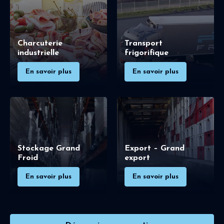
Charcuterie
Transport
industrielle
frigorifique
En savoir plus
En savoir plus
Stockage Grand
Export – Grand
Froid
export
En savoir plus
En savoir plus