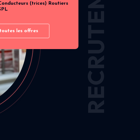
RECRUTEMENT
Conducteurs (trices) Routiers
SPL
toutes les offres