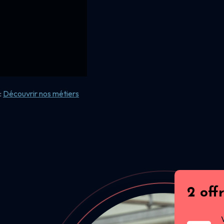
:
Découvrir nos
métiers
2 off