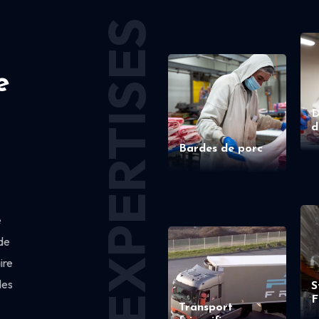
EXPERTISES
e
D
d
Bardes de porc
e
de
ire
des
S
F
Transport