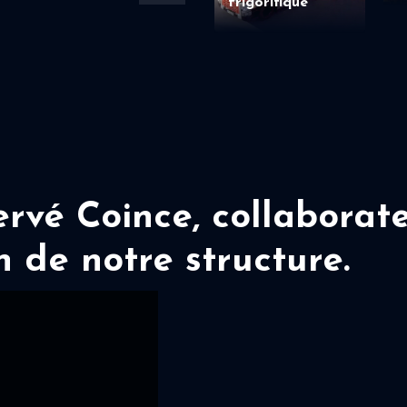
frigorifique
vé Coince, collaborate
n de notre structure.