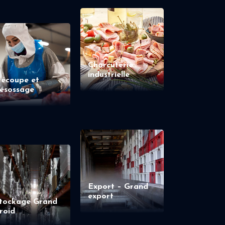
Charcuterie
industrielle
écoupe et
ésossage
Export – Grand
export
tockage Grand
roid