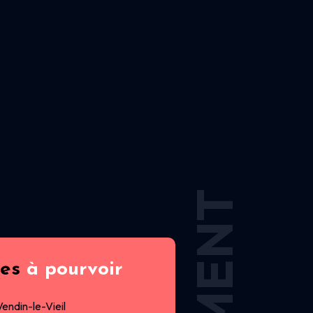
res
à pourvoir
Vendin-le-Vieil