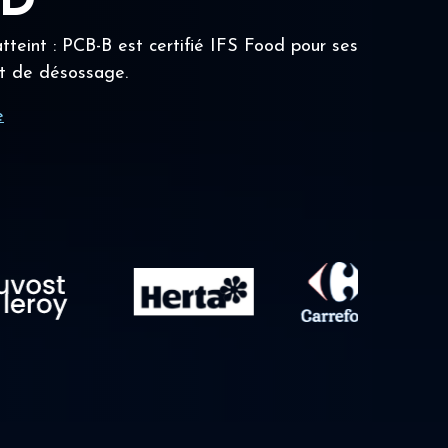
OD
tteint : PCB-B est certifié IFS Food pour ses
t de désossage.
e