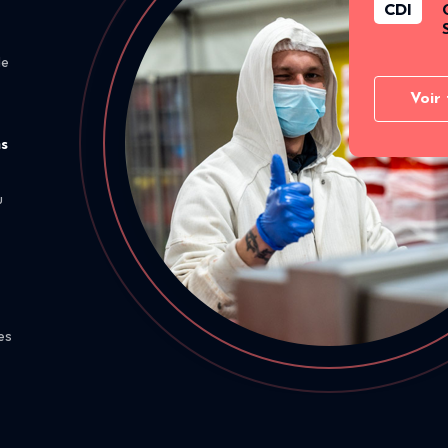
CDI
de
Voir 
ns
u
es