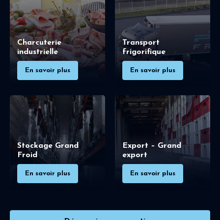
Charcuterie
Transport
industrielle
frigorifique
En savoir plus
En savoir plus
Stockage Grand
Export – Grand
Froid
export
En savoir plus
En savoir plus