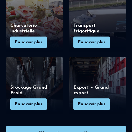
Charcuterie
Transport
industrielle
frigorifique
En savoir plus
En savoir plus
Stockage Grand
Export – Grand
Froid
export
En savoir plus
En savoir plus