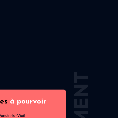
res
à pourvoir
Vendin-le-Vieil