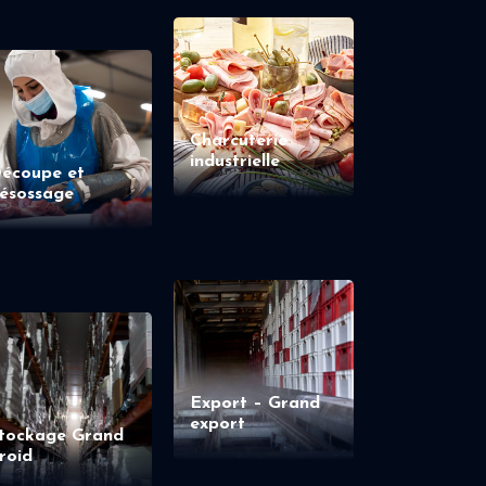
Charcuterie
industrielle
écoupe et
ésossage
Export – Grand
export
tockage Grand
roid