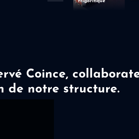
frigorifique
vé Coince, collaborate
n de notre structure.