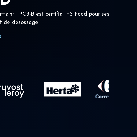
OD
tteint : PCB-B est certifié IFS Food pour ses
t de désossage.
e