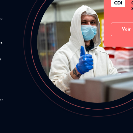
CDI
de
Voir 
ns
u
es