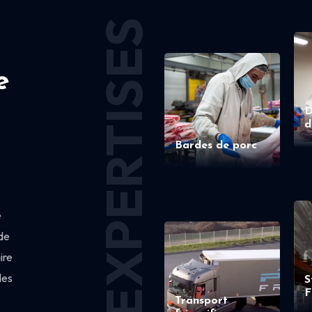
EXPERTISES
e
D
d
Bardes de porc
e
de
ire
des
S
F
Transport