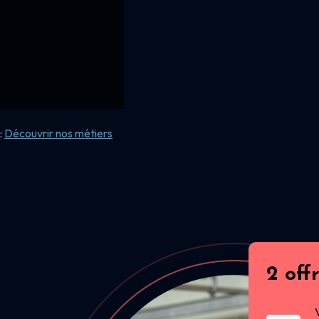
:
Découvrir nos
métiers
2 off