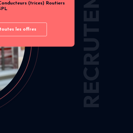
RECRUTEMENT
Conducteurs (trices) Routiers
SPL
toutes les offres