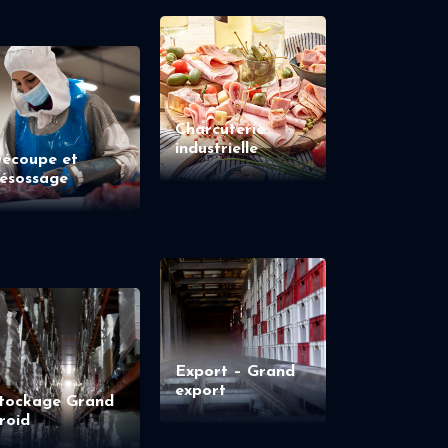
Charcuterie
industrielle
écoupe et
ésossage
Export – Grand
export
tockage Grand
roid