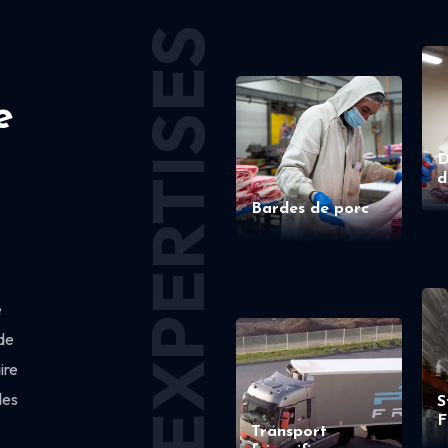
EXPERTISES
e
D
d
Bardes de porc
e
de
ire
des
S
F
Transport