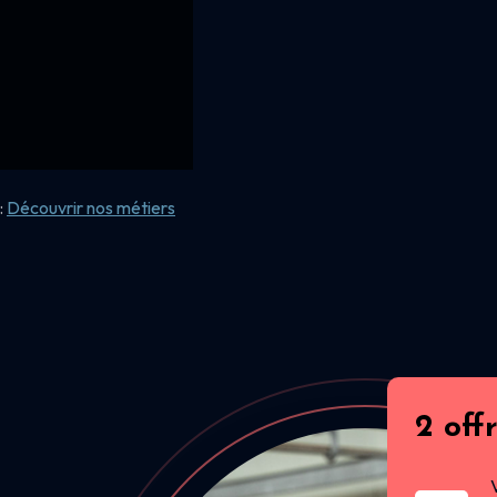
:
Découvrir nos
métiers
2 off