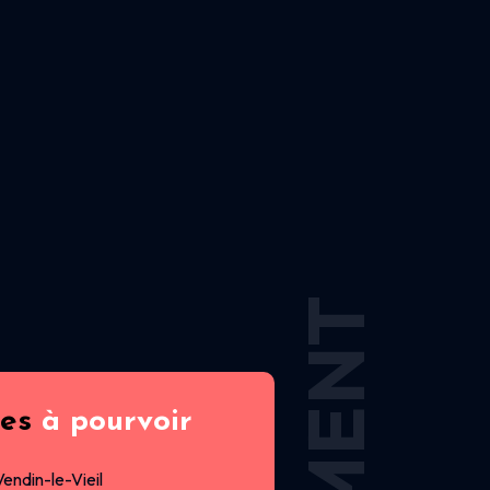
res
à pourvoir
Vendin-le-Vieil