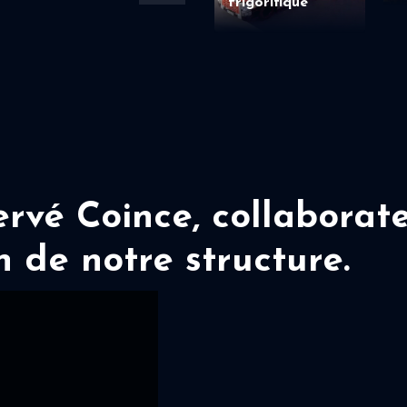
frigorifique
vé Coince, collaborate
n de notre structure.