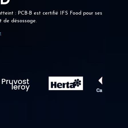
OD
tteint : PCB-B est certifié IFS Food pour ses
t de désossage.
e