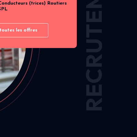
RECRUTEMENT
Conducteurs (trices) Routiers
SPL
toutes les offres