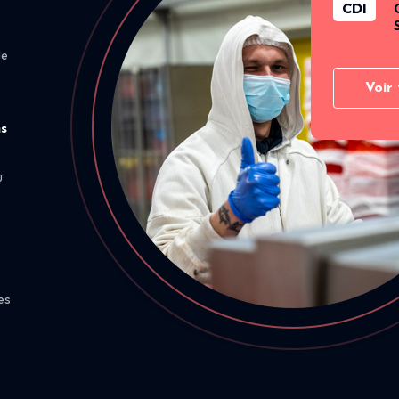
CDI
de
Voir 
ns
u
es