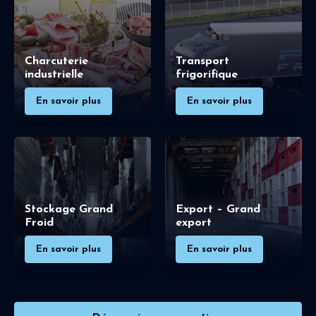
Charcuterie
Transport
industrielle
frigorifique
En savoir plus
En savoir plus
Stockage Grand
Export – Grand
Froid
export
En savoir plus
En savoir plus