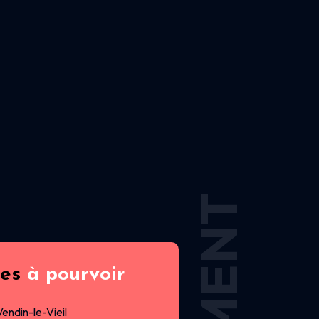
res
à pourvoir
Vendin-le-Vieil