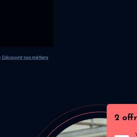
:
Découvrir nos
métiers
2 off