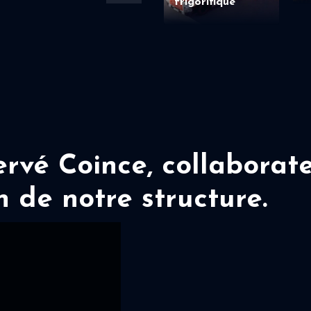
frigorifique
vé Coince, collaborate
n de notre structure.