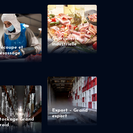
Charcuterie
industrielle
écoupe et
ésossage
Export – Grand
export
tockage Grand
roid