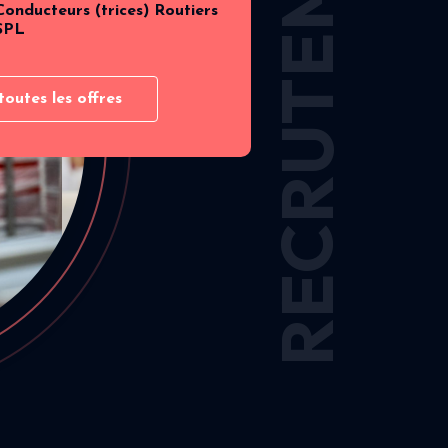
RECRUTEMENT
Conducteurs (trices) Routiers
SPL
toutes les offres