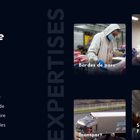
EXPERTISES
e
D
d
Bardes de porc
e
de
ire
des
S
F
Transport