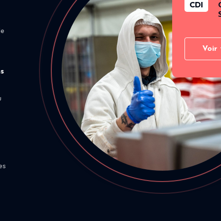
CDI
de
Voir 
ns
u
es