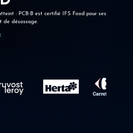
OD
tteint : PCB-B est certifié IFS Food pour ses
t de désossage.
e