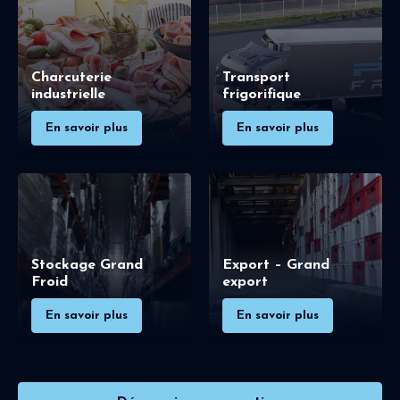
Charcuterie
Transport
industrielle
frigorifique
En savoir plus
En savoir plus
Stockage Grand
Export – Grand
Froid
export
En savoir plus
En savoir plus