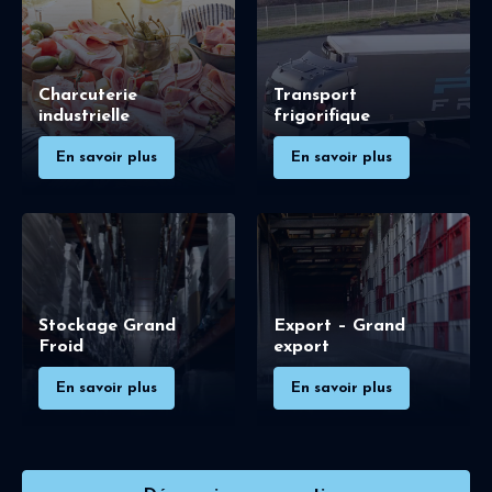
Charcuterie
Transport
industrielle
frigorifique
En savoir plus
En savoir plus
Stockage Grand
Export – Grand
Froid
export
En savoir plus
En savoir plus