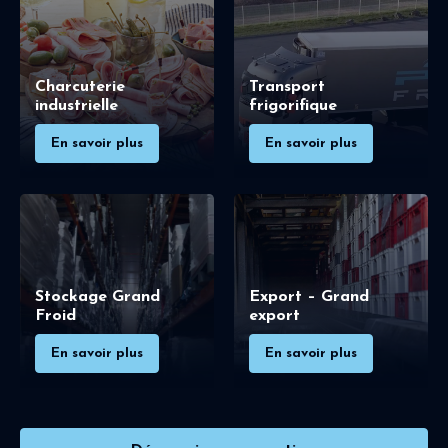
Charcuterie
Transport
industrielle
frigorifique
En savoir plus
En savoir plus
Stockage Grand
Export – Grand
Froid
export
En savoir plus
En savoir plus