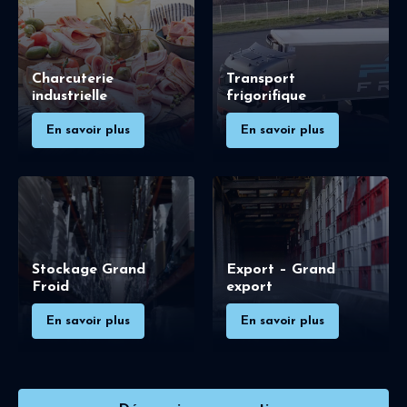
Charcuterie
Transport
industrielle
frigorifique
En savoir plus
En savoir plus
Stockage Grand
Export – Grand
Froid
export
En savoir plus
En savoir plus