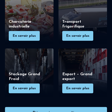
Charcuterie
Transport
industrielle
frigorifique
En savoir plus
En savoir plus
Stockage Grand
Export – Grand
Froid
export
En savoir plus
En savoir plus