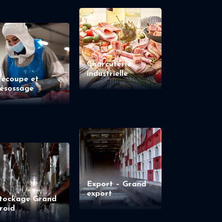
Charcuterie
industrielle
écoupe et
ésossage
Export – Grand
export
tockage Grand
roid