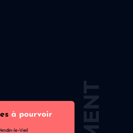
res
à pourvoir
Vendin-le-Vieil