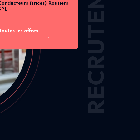
RECRUTEMENT
Conducteurs (trices) Routiers
SPL
toutes les offres