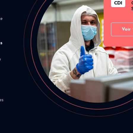
CDI
de
Voir 
ns
u
es