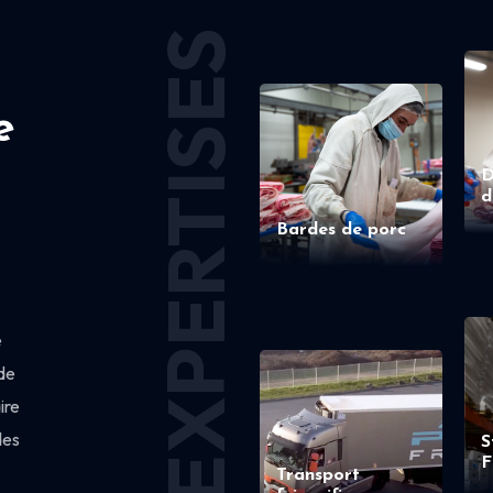
EXPERTISES
e
D
d
Bardes de porc
e
de
ire
des
S
F
Transport