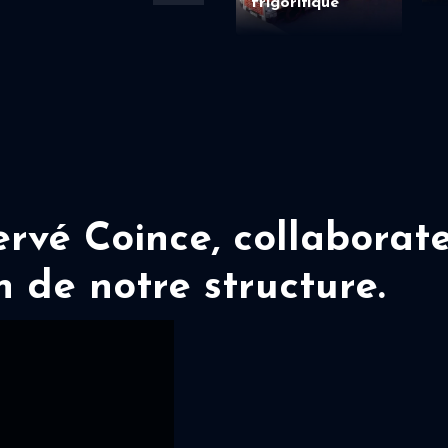
frigorifique
vé Coince, collaborate
n de notre structure.