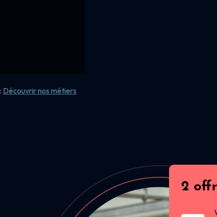
:
Découvrir nos
métiers
2 off