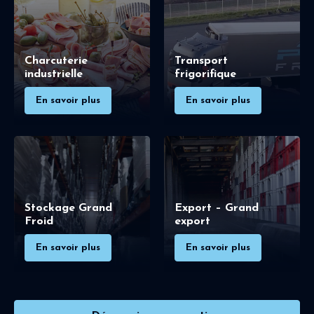
Charcuterie
Transport
industrielle
frigorifique
En savoir plus
En savoir plus
Stockage Grand
Export – Grand
Froid
export
En savoir plus
En savoir plus