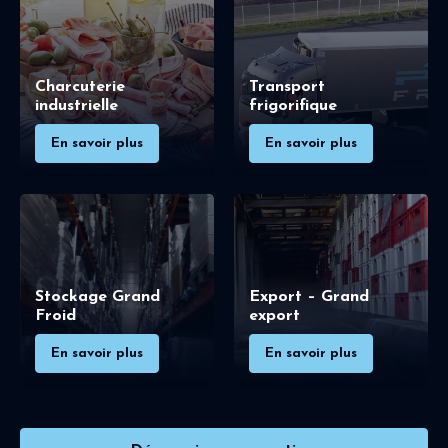
Charcuterie
Transport
industrielle
frigorifique
En savoir plus
En savoir plus
Stockage Grand
Export – Grand
Froid
export
En savoir plus
En savoir plus