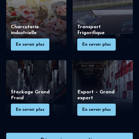
Charcuterie
Transport
industrielle
frigorifique
En savoir plus
En savoir plus
Stockage Grand
Export – Grand
Froid
export
En savoir plus
En savoir plus