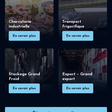
Charcuterie
Transport
industrielle
frigorifique
En savoir plus
En savoir plus
Stockage Grand
Export – Grand
Froid
export
En savoir plus
En savoir plus