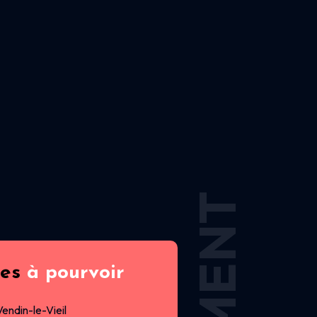
res
à pourvoir
Vendin-le-Vieil