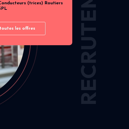
RECRUTEMENT
Conducteurs (trices) Routiers
SPL
toutes les offres