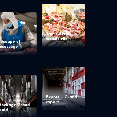
Charcuterie
industrielle
écoupe et
ésossage
Export – Grand
export
tockage Grand
roid