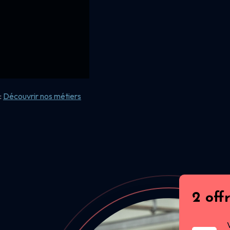
:
Découvrir nos
métiers
2 off