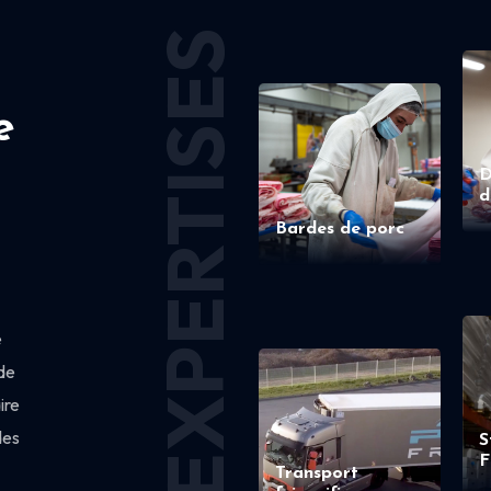
EXPERTISES
e
D
d
Bardes de porc
e
de
ire
des
S
F
Transport