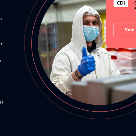
CDI
de
Voir 
ns
u
es