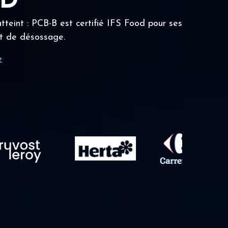
OD
tteint : PCB-B est certifié IFS Food pour ses
t de désossage.
e