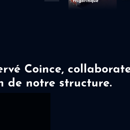
frigorifique
vé Coince, collaborate
n de notre structure.