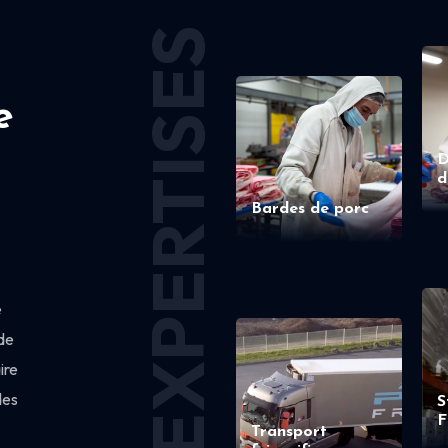
EXPERTISES
e
D
d
Bardes de porc
e
de
ire
des
S
F
Transport