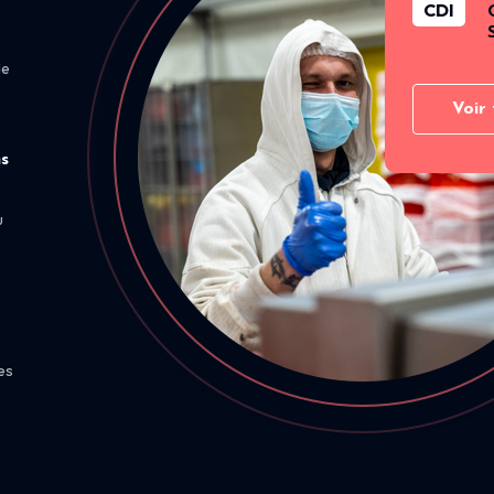
CDI
de
Voir 
ns
u
es