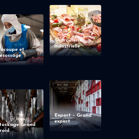
Charcuterie
industrielle
écoupe et
ésossage
Export – Grand
export
tockage Grand
roid