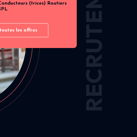
RECRUTEMENT
Conducteurs (trices) Routiers
SPL
toutes les offres