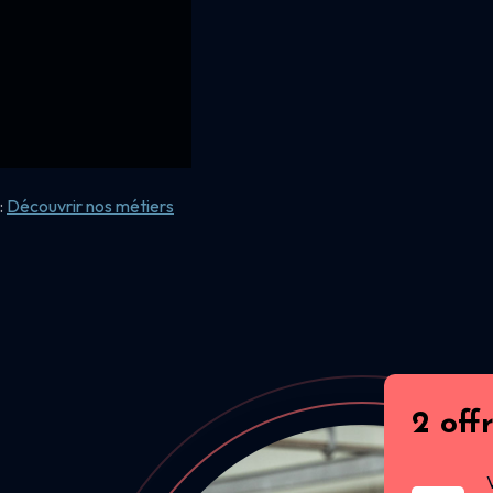
:
Découvrir nos
métiers
2 off