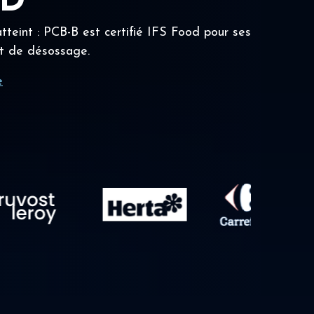
OD
tteint : PCB-B est certifié IFS Food pour ses
t de désossage.
e