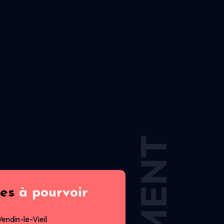
res
à pourvoir
Vendin-le-Vieil