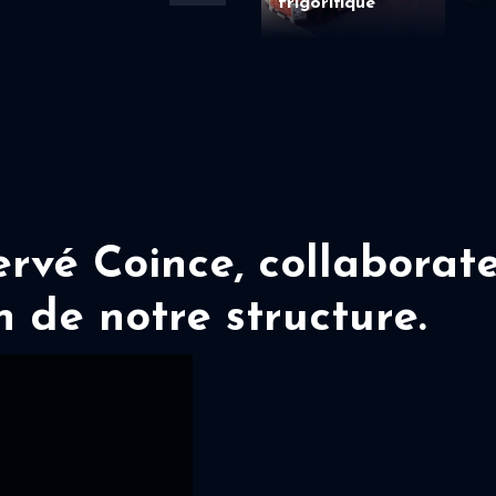
frigorifique
vé Coince, collaborate
n de notre structure.