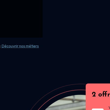
:
Découvrir nos
métiers
2 off