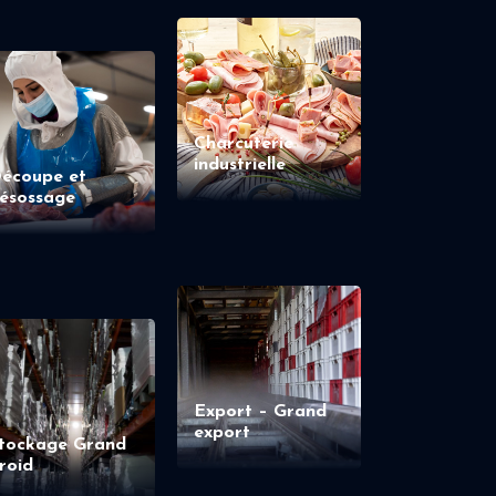
Charcuterie
industrielle
écoupe et
ésossage
Export – Grand
export
tockage Grand
roid