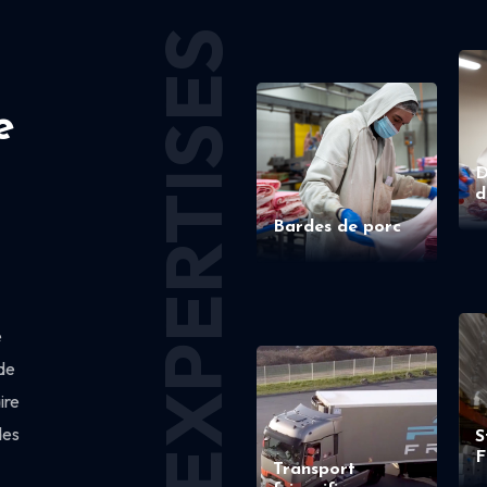
EXPERTISES
e
D
d
Bardes de porc
e
de
ire
des
S
F
Transport