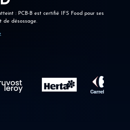
OD
tteint : PCB-B est certifié IFS Food pour ses
t de désossage.
e