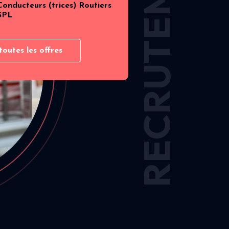
RECRUTEMENT
Conducteurs (trices) Routiers
SPL
toutes les offres