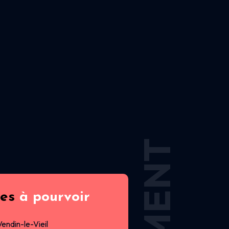
res
à pourvoir
Vendin-le-Vieil