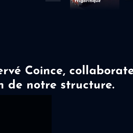
frigorifique
vé Coince, collaborate
n de notre structure.